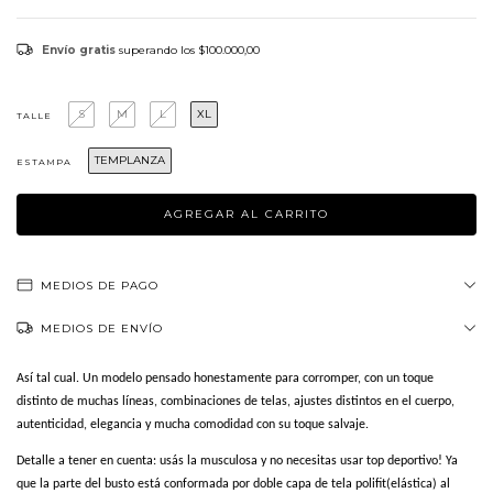
Envío gratis
superando los
$100.000,00
S
M
L
XL
TALLE
TEMPLANZA
ESTAMPA
MEDIOS DE PAGO
MEDIOS DE ENVÍO
Así tal cual. Un modelo pensado honestamente para corromper, con un toque
distinto de muchas líneas, combinaciones de telas, ajustes distintos en el cuerpo,
autenticidad, elegancia y mucha comodidad con su toque salvaje.
Detalle a tener en cuenta: usás la musculosa y no necesitas usar top deportivo! Ya
que la parte del busto está conformada por doble capa de tela polifit(elástica) al