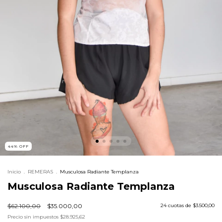
44
%
OFF
Inicio
.
REMERAS
.
Musculosa Radiante Templanza
Musculosa Radiante Templanza
$62.100,00
$35.000,00
24
cuotas de
$3.500,00
Precio sin impuestos
$28.925,62