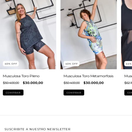
40
%
OFF
40
%
OFF
44
Musculosa Toro Metamorfosis
Musculosa Toro Pleno
Musc
$50.400,00
$30.000,00
$50.400,00
$30.000,00
$62.1
COMPRAR
COMPRAR
CO
SUSCRIBITE A NUESTRO NEWSLETTER