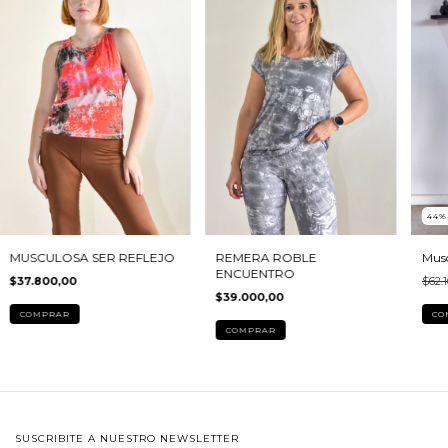
44
Musc
MUSCULOSA SER REFLEJO
REMERA ROBLE
ENCUENTRO
$62.1
$37.800,00
$39.000,00
CO
COMPRAR
COMPRAR
SUSCRIBITE A NUESTRO NEWSLETTER