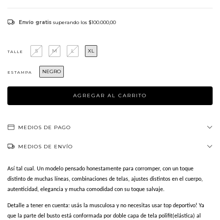
Envío gratis
superando los
$100.000,00
S
M
L
XL
TALLE
NEGRO
ESTAMPA
MEDIOS DE PAGO
MEDIOS DE ENVÍO
Así tal cual. Un modelo pensado honestamente para corromper, con un toque
distinto de muchas líneas, combinaciones de telas, ajustes distintos en el cuerpo,
autenticidad, elegancia y mucha comodidad con su toque salvaje.
Detalle a tener en cuenta: usás la musculosa y no necesitas usar top deportivo! Ya
que la parte del busto está conformada por doble capa de tela polifit(elástica) al