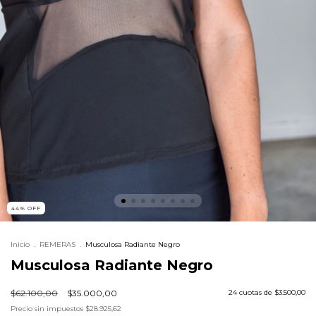
44
%
OFF
Inicio
.
REMERAS
.
Musculosa Radiante Negro
Musculosa Radiante Negro
$62.100,00
$35.000,00
24
cuotas de
$3.500,00
Precio sin impuestos
$28.925,62